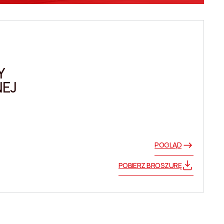
Y
EJ
POGLĄD
POBIERZ BROSZURĘ