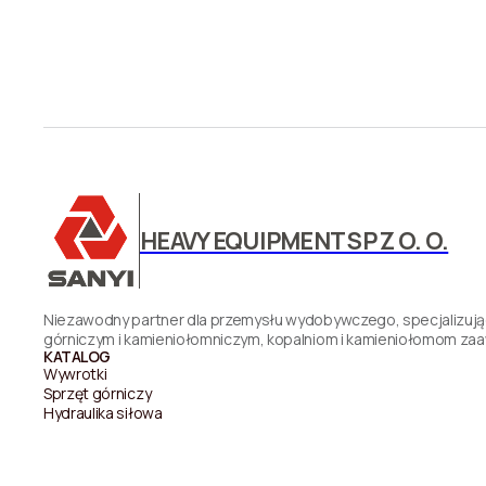
HEAVY EQUIPMENT SP Z O. O.
Niezawodny partner dla przemysłu wydobywczego, specjalizując
górniczym i kamieniołomniczym, kopalniom i kamieniołomom zaa
KATALOG
Wywrotki
Sprzęt górniczy
Hydraulika siłowa