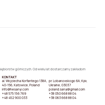
iębiorstw górniczych. Od wielu lat dostarczamy zakładom
KONTAKT
al. Wojciecha Korfantego 138A,
pr. Lobanovskogo 6A, Kyiv,
40-156, Katowice, Poland
Ukraine, 03037
info@hesanyi.com
poland.sanyi@gmail.com
+48 575 156 769
+38 050 668 88 04
+48 452 900 033
+38 063 668 88 04