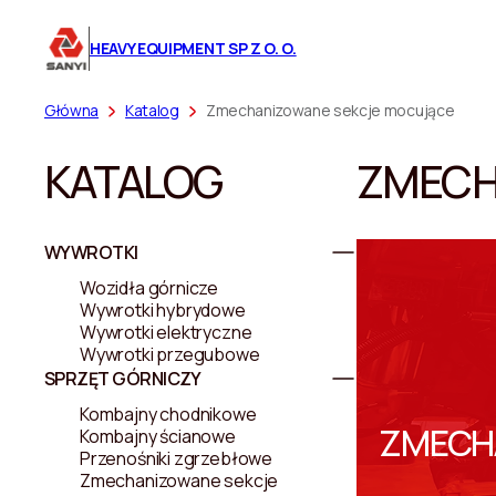
HEAVY EQUIPMENT SP Z O. O.
Główna
Katalog
Zmechanizowane sekcje mocujące
KATALOG
ZMECH
WYWROTKI
Wozidła górnicze
Wywrotki hybrydowe
Wywrotki elektryczne
Wywrotki przegubowe
SPRZĘT GÓRNICZY
Kombajny chodnikowe
ZMECH
Kombajny ścianowe
Przenośniki zgrzebłowe
Zmechanizowane sekcje