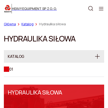
HEAVY EQUIPMENT SP Z O. O.
Główna
Katalog
Hydraulika siłowa
HYDRAULIKA SIŁOWA
KATALOG
01
WYWROTKI
Wozidła górnicze
Wywrotki hybrydowe
Wywrotki elektryczne
HYDRAULIKA SIŁOWA
Wywrotki przegubowe
SPRZĘT GÓRNICZY
Kombajny chodnikowe