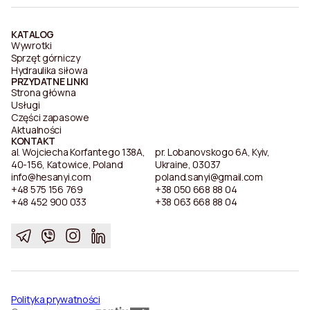
KATALOG
Wywrotki
Sprzęt górniczy
Hydraulika siłowa
PRZYDATNE LINKI
Strona główna
Usługi
Części zapasowe
Aktualności
KONTAKT
al. Wojciecha Korfantego 138A,
pr. Lobanovskogo 6A, Kyiv,
40-156, Katowice, Poland
Ukraine, 03037
info@hesanyi.com
poland.sanyi@gmail.com
+48 575 156 769
+38 050 668 88 04
+48 452 900 033
+38 063 668 88 04
Polityka prywatności